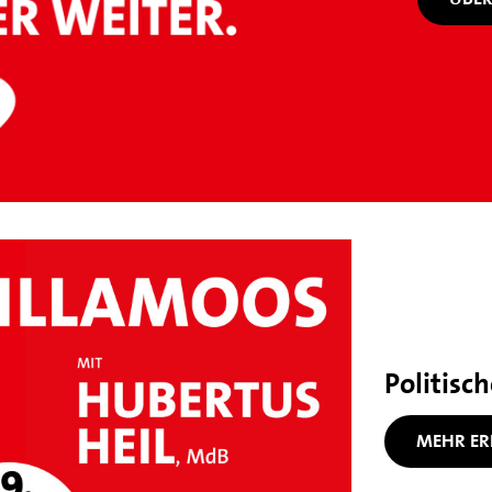
Politisc
MEHR ER