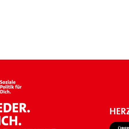
HER
ÜBER